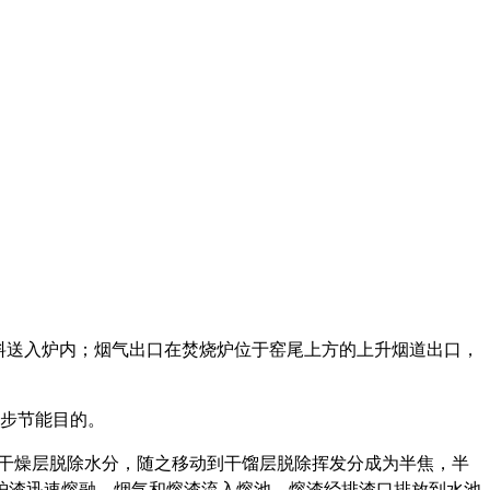
进料送入炉内；烟气出口在焚烧炉位于窑尾上方的上升烟道出口，
步节能目的。
在干燥层脱除水分，随之移动到干馏层脱除挥发分成为半焦，半
炉渣迅速熔融，烟气和熔渣流入熔池。熔渣经排渣口排放到水池