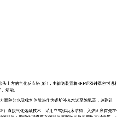
窑头上方的气化反应塔顶部，由输送装置将SRF经双钟罩密封
烬、熔融。
方面除盐水吸收炉体散热作为锅炉补充水送至除氧器，达到进一
RF）直接气化熔融技术，采用立式移动床结构，入炉固废首先
到熔融层；顺流的可燃气在熔融层与熔融风反应产出高温烟气，