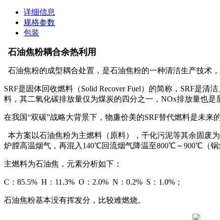
详细信息
规格参数
包装
石油焦粉耦合余热利用
石油焦粉的成型耦合处置，是石油焦粉的一种清洁生产技术，
SRF是固体回收燃料（Solid Recover Fuel）的简
料，其二氧化碳排放量仅为煤炭的四分之一，NOx排放量也是
在我国“双碳”战略大背景下，物廉价美的SRF替代燃料是未
本方案以石油焦粉为主燃料（原料），干化污泥等其余固废为辅
炉膛高温烟气，再混入140℃回流烟气降温至800℃～900℃
主燃料为石油焦，元素分析如下：
C：85.5% H：11.3% O：2.0% N：0.2% S：1.0%；
石油焦粉基本没有挥发分，比较难燃烧。