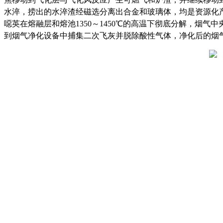
水淬，捞出的水淬渣经磁选分离出合金和玻璃体，均是资源化
噁英在熔融层和熔池1350～1450℃的高温下彻底分解，
到烟气净化设备中捕集二次飞灰并脱除酸性气体，净化后的烟