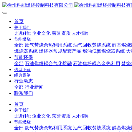
首页
关于我们
企业文化
荣誉资质
走进科能
人才招聘
节能燃烧
全部
废气焚烧余热利用系统
油气回收焚烧系统
醇基燃烧
燃烧器系统
燃烧器常规配套产品
燃油低氮燃烧器系统
大
节能环保
全部
石油焦粉耦合气化熔融
石油焦粉耦合余热利用
焚烧
选型下载
经典案例
行业动态
全部
行业新闻
联系我们
首页
关于我们
企业文化
荣誉资质
走进科能
人才招聘
节能燃烧
全部
废气焚烧余热利用系统
油气回收焚烧系统
醇基燃烧