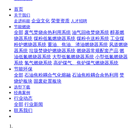
首页
关于我们
企业文化
荣誉资质
走进科能
人才招聘
节能燃烧
全部
废气焚烧余热利用系统
油气回收焚烧系统
醇基燃
烧器系统
煤粉低氮燃烧器系统
煤粉仓送粉系统
工业煤
粉炉燃烧器系统
重油、焦油、渣油燃烧器系统
风道燃烧
器系统
垃圾焚烧炉燃烧器系统
燃烧器常规配套产品
燃
油低氮燃烧器系统
大型低氮燃烧器系统
小型低氮燃烧器
系统
氢气燃烧系统
高炉煤气、焦炉煤气燃烧器系统
节能环保
全部
石油焦粉耦合气化熔融
石油焦粉耦合余热利用
焚
烧炉板块
固废处置板块
选型下载
经典案例
行业动态
全部
行业新闻
联系我们