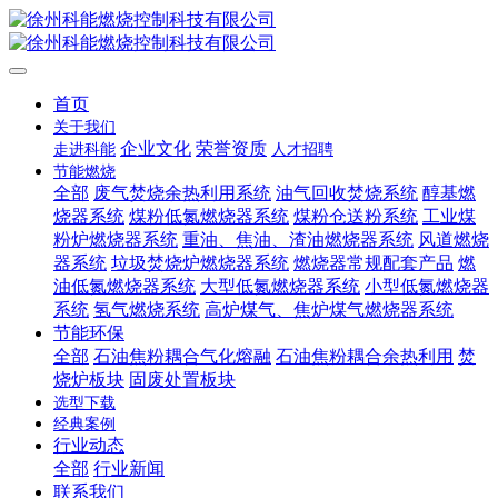
首页
关于我们
企业文化
荣誉资质
走进科能
人才招聘
节能燃烧
全部
废气焚烧余热利用系统
油气回收焚烧系统
醇基燃
烧器系统
煤粉低氮燃烧器系统
煤粉仓送粉系统
工业煤
粉炉燃烧器系统
重油、焦油、渣油燃烧器系统
风道燃烧
器系统
垃圾焚烧炉燃烧器系统
燃烧器常规配套产品
燃
油低氮燃烧器系统
大型低氮燃烧器系统
小型低氮燃烧器
系统
氢气燃烧系统
高炉煤气、焦炉煤气燃烧器系统
节能环保
全部
石油焦粉耦合气化熔融
石油焦粉耦合余热利用
焚
烧炉板块
固废处置板块
选型下载
经典案例
行业动态
全部
行业新闻
联系我们