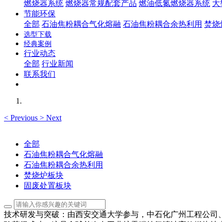
燃烧器系统
燃烧器常规配套产品
燃油低氮燃烧器系统
大
节能环保
全部
石油焦粉耦合气化熔融
石油焦粉耦合余热利用
焚烧
选型下载
经典案例
行业动态
全部
行业新闻
联系我们
<
Previous
>
Next
全部
石油焦粉耦合气化熔融
石油焦粉耦合余热利用
焚烧炉板块
固废处置板块
技术研发与突破：由西安交通大学参与，中石化广州工程公司、江