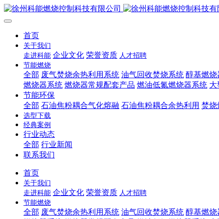
首页
关于我们
企业文化
荣誉资质
走进科能
人才招聘
节能燃烧
全部
废气焚烧余热利用系统
油气回收焚烧系统
醇基燃烧
燃烧器系统
燃烧器常规配套产品
燃油低氮燃烧器系统
大
节能环保
全部
石油焦粉耦合气化熔融
石油焦粉耦合余热利用
焚烧
选型下载
经典案例
行业动态
全部
行业新闻
联系我们
首页
关于我们
企业文化
荣誉资质
走进科能
人才招聘
节能燃烧
全部
废气焚烧余热利用系统
油气回收焚烧系统
醇基燃烧