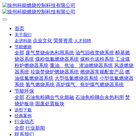
首页
关于我们
企业文化
荣誉资质
走进科能
人才招聘
节能燃烧
全部
废气焚烧余热利用系统
油气回收焚烧系统
醇基燃
烧器系统
煤粉低氮燃烧器系统
煤粉仓送粉系统
工业煤
粉炉燃烧器系统
重油、焦油、渣油燃烧器系统
风道燃烧
器系统
垃圾焚烧炉燃烧器系统
燃烧器常规配套产品
燃
油低氮燃烧器系统
大型低氮燃烧器系统
小型低氮燃烧器
系统
氢气燃烧系统
高炉煤气、焦炉煤气燃烧器系统
节能环保
全部
石油焦粉耦合气化熔融
石油焦粉耦合余热利用
焚
烧炉板块
固废处置板块
选型下载
经典案例
行业动态
全部
行业新闻
联系我们