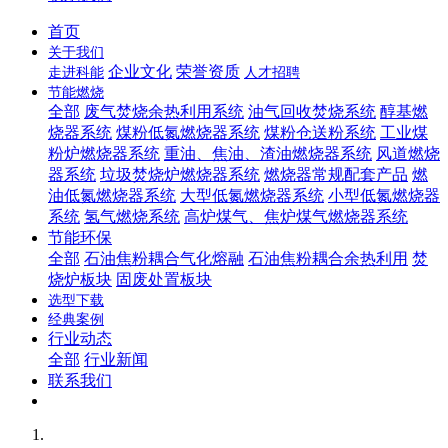
首页
关于我们
企业文化
荣誉资质
走进科能
人才招聘
节能燃烧
全部
废气焚烧余热利用系统
油气回收焚烧系统
醇基燃
烧器系统
煤粉低氮燃烧器系统
煤粉仓送粉系统
工业煤
粉炉燃烧器系统
重油、焦油、渣油燃烧器系统
风道燃烧
器系统
垃圾焚烧炉燃烧器系统
燃烧器常规配套产品
燃
油低氮燃烧器系统
大型低氮燃烧器系统
小型低氮燃烧器
系统
氢气燃烧系统
高炉煤气、焦炉煤气燃烧器系统
节能环保
全部
石油焦粉耦合气化熔融
石油焦粉耦合余热利用
焚
烧炉板块
固废处置板块
选型下载
经典案例
行业动态
全部
行业新闻
联系我们