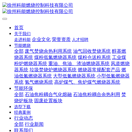
首页
关于我们
企业文化
荣誉资质
走进科能
人才招聘
节能燃烧
全部
废气焚烧余热利用系统
油气回收焚烧系统
醇基燃
烧器系统
煤粉低氮燃烧器系统
煤粉仓送粉系统
工业煤
粉炉燃烧器系统
重油、焦油、渣油燃烧器系统
风道燃烧
器系统
垃圾焚烧炉燃烧器系统
燃烧器常规配套产品
燃
油低氮燃烧器系统
大型低氮燃烧器系统
小型低氮燃烧器
系统
氢气燃烧系统
高炉煤气、焦炉煤气燃烧器系统
节能环保
全部
石油焦粉耦合气化熔融
石油焦粉耦合余热利用
焚
烧炉板块
固废处置板块
选型下载
经典案例
行业动态
全部
行业新闻
联系我们