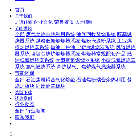
首页
关于我们
企业文化
荣誉资质
走进科能
人才招聘
节能燃烧
全部
废气焚烧余热利用系统
油气回收焚烧系统
醇基燃
烧器系统
煤粉低氮燃烧器系统
煤粉仓送粉系统
工业煤
粉炉燃烧器系统
重油、焦油、渣油燃烧器系统
风道燃烧
器系统
垃圾焚烧炉燃烧器系统
燃烧器常规配套产品
燃
油低氮燃烧器系统
大型低氮燃烧器系统
小型低氮燃烧器
系统
氢气燃烧系统
高炉煤气、焦炉煤气燃烧器系统
节能环保
全部
石油焦粉耦合气化熔融
石油焦粉耦合余热利用
焚
烧炉板块
固废处置板块
选型下载
经典案例
行业动态
全部
行业新闻
联系我们