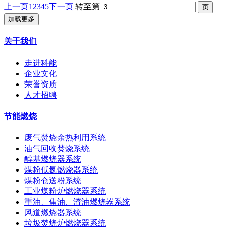
上一页
1
2
3
4
5
下一页
转至第
加载更多
关于我们
走进科能
企业文化
荣誉资质
人才招聘
节能燃烧
废气焚烧余热利用系统
油气回收焚烧系统
醇基燃烧器系统
煤粉低氮燃烧器系统
煤粉仓送粉系统
工业煤粉炉燃烧器系统
重油、焦油、渣油燃烧器系统
风道燃烧器系统
垃圾焚烧炉燃烧器系统