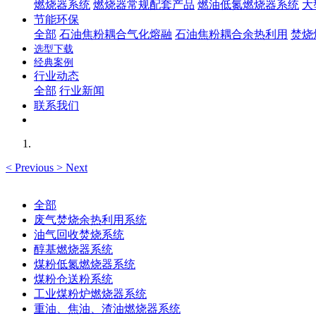
燃烧器系统
燃烧器常规配套产品
燃油低氮燃烧器系统
大
节能环保
全部
石油焦粉耦合气化熔融
石油焦粉耦合余热利用
焚烧
选型下载
经典案例
行业动态
全部
行业新闻
联系我们
<
Previous
>
Next
全部
废气焚烧余热利用系统
油气回收焚烧系统
醇基燃烧器系统
煤粉低氮燃烧器系统
煤粉仓送粉系统
工业煤粉炉燃烧器系统
重油、焦油、渣油燃烧器系统