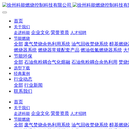
首页
关于我们
企业文化
荣誉资质
走进科能
人才招聘
节能燃烧
全部
废气焚烧余热利用系统
油气回收焚烧系统
醇基燃烧
燃烧器系统
燃烧器常规配套产品
燃油低氮燃烧器系统
大
节能环保
全部
石油焦粉耦合气化熔融
石油焦粉耦合余热利用
焚烧
选型下载
经典案例
行业动态
全部
行业新闻
联系我们
首页
关于我们
企业文化
荣誉资质
走进科能
人才招聘
节能燃烧
全部
废气焚烧余热利用系统
油气回收焚烧系统
醇基燃烧