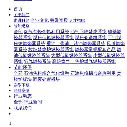
首页
关于我们
企业文化
荣誉资质
走进科能
人才招聘
节能燃烧
全部
废气焚烧余热利用系统
油气回收焚烧系统
醇基燃
烧器系统
煤粉低氮燃烧器系统
煤粉仓送粉系统
工业煤
粉炉燃烧器系统
重油、焦油、渣油燃烧器系统
风道燃烧
器系统
垃圾焚烧炉燃烧器系统
燃烧器常规配套产品
燃
油低氮燃烧器系统
大型低氮燃烧器系统
小型低氮燃烧器
系统
氢气燃烧系统
高炉煤气、焦炉煤气燃烧器系统
节能环保
全部
石油焦粉耦合气化熔融
石油焦粉耦合余热利用
焚
烧炉板块
固废处置板块
选型下载
经典案例
行业动态
全部
行业新闻
联系我们