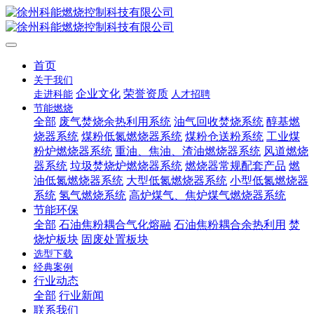
首页
关于我们
企业文化
荣誉资质
走进科能
人才招聘
节能燃烧
全部
废气焚烧余热利用系统
油气回收焚烧系统
醇基燃
烧器系统
煤粉低氮燃烧器系统
煤粉仓送粉系统
工业煤
粉炉燃烧器系统
重油、焦油、渣油燃烧器系统
风道燃烧
器系统
垃圾焚烧炉燃烧器系统
燃烧器常规配套产品
燃
油低氮燃烧器系统
大型低氮燃烧器系统
小型低氮燃烧器
系统
氢气燃烧系统
高炉煤气、焦炉煤气燃烧器系统
节能环保
全部
石油焦粉耦合气化熔融
石油焦粉耦合余热利用
焚
烧炉板块
固废处置板块
选型下载
经典案例
行业动态
全部
行业新闻
联系我们