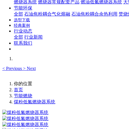
燃烧器系统
燃烧器常规配套产品
燃油低氮燃烧器系统
大
节能环保
全部
石油焦粉耦合气化熔融
石油焦粉耦合余热利用
焚烧
选型下载
经典案例
行业动态
全部
行业新闻
联系我们
<
Previous
>
Next
你的位置
首页
节能燃烧
煤粉低氮燃烧器系统