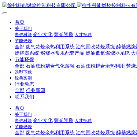
首页
关于我们
企业文化
荣誉资质
走进科能
人才招聘
节能燃烧
全部
废气焚烧余热利用系统
油气回收焚烧系统
醇基燃烧
燃烧器系统
燃烧器常规配套产品
燃油低氮燃烧器系统
大
节能环保
全部
石油焦粉耦合气化熔融
石油焦粉耦合余热利用
焚烧
选型下载
经典案例
行业动态
全部
行业新闻
联系我们
首页
关于我们
企业文化
荣誉资质
走进科能
人才招聘
节能燃烧
全部
废气焚烧余热利用系统
油气回收焚烧系统
醇基燃烧