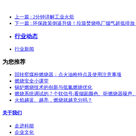
上一篇
: 2分钟详解工业火炬
下一篇
: 环保政策倒逼升级！垃圾焚烧电厂烟气超低排放 
行业动态
行业新闻
为您推荐
回转窑煤粉燃烧器：点火油枪特点及使用注意事项
燃烧安全小课堂
锅炉燃烧技术的创新与低氮燃烧优化
燃烧系统调试的 7 个软信号:看烟囱颜色、听燃烧器噪声
火焰越蓝、越亮，燃烧就越充分吗？
关于我们
走进科能
企业文化