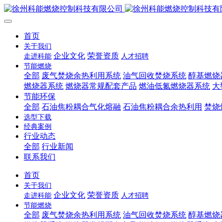
首页
关于我们
企业文化
荣誉资质
走进科能
人才招聘
节能燃烧
全部
废气焚烧余热利用系统
油气回收焚烧系统
醇基燃烧
燃烧器系统
燃烧器常规配套产品
燃油低氮燃烧器系统
大
节能环保
全部
石油焦粉耦合气化熔融
石油焦粉耦合余热利用
焚烧
选型下载
经典案例
行业动态
全部
行业新闻
联系我们
首页
关于我们
企业文化
荣誉资质
走进科能
人才招聘
节能燃烧
全部
废气焚烧余热利用系统
油气回收焚烧系统
醇基燃烧