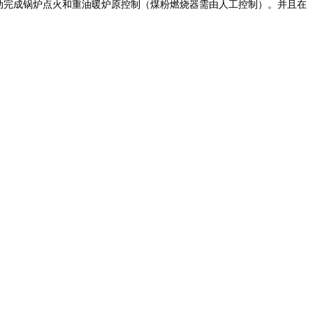
动完成锅炉点火和重油暖炉原控制（煤粉燃烧器需由人工控制）。并且在