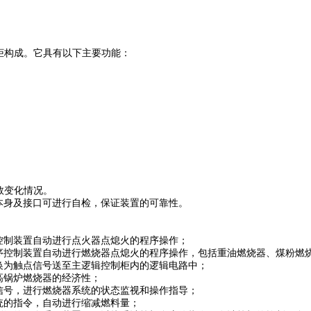
柜构成。它具有以下主要功能：
数变化情况。
备本身及接口可进行自检，保证装置的可靠性。
控制装置自动进行点火器点熄火的程序操作；
程序控制装置自动进行燃烧器点熄火的程序操作，包括重油燃烧器、煤粉燃
换为触点信号送至主逻辑控制柜内的逻辑电路中；
高锅炉燃烧器的经济性；
信号，进行燃烧器系统的状态监视和操作指导；
统的指令，自动进行缩减燃料量；