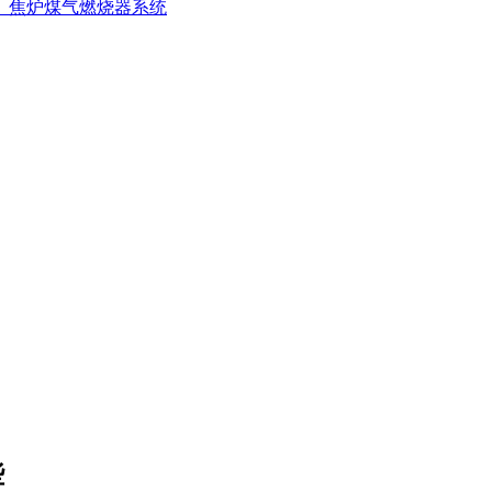
、焦炉煤气燃烧器系统
些