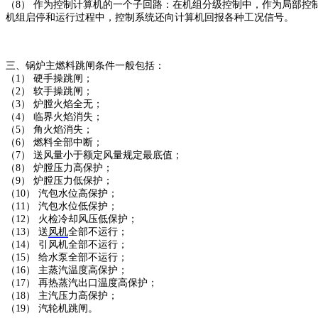
（8） 作为控制计算机的一个子回路：在机组分级控制中，作为局部
机组启停和运行过程中，控制系统还向计算机回报各种工况信号。
三、锅炉主燃料跳闸条件一般包括：
（1） 硬手操跳闸；
（2） 软手操跳闸；
（3） 炉膛火焰全无；
（4） 临界火焰消失；
（5） 角火焰消失；
（6） 燃料全部中断；
（7） 送风量小于额定风量规定最底值；
（8） 炉膛压力高保护；
（9） 炉膛压力低保护；
（10） 汽包水位高保护；
（11） 汽包水位低保护；
（12） 火检冷却风压低保护；
（13） 送
风机
全部不运行；
（14） 引风机全部不运行；
（15） 给水泵全部不运行；
（16） 主蒸汽温度高保护；
（17） 再热蒸汽出口温度高保护；
（18） 主汽压力高保护；
（19） 汽轮机跳闸。