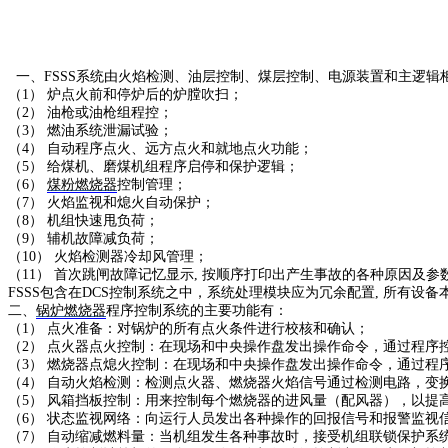
一、FSSS系统由火焰检测、油层控制、煤层控制、电源装置和主逻辑
（1） 炉点火前和停炉后的炉膛吹扫；
（2） 油枪或油枪组程控；
（3） 燃油系统泄漏试验；
（4） 自动程序点火、远方点火和就地点火功能；
（5） 给煤机、磨煤机组程序启停和保护逻辑；
（6）
煤粉燃烧器
控制管理；
（7） 火焰监视和熄火自动保护；
（8） 机组快速甩负荷；
（9） 辅机故障减负荷；
（10） 火焰检测器冷却风管理；
（11） 首次跳闸故障记忆显示, 按顺序打印出产生事故的各种原因及参
FSSS包含在DCS控制系统之中，系统处理模块应为冗余配置, 所有设
二、
锅炉燃烧器
程序控制系统的主要功能有：
（1） 点火准备：对锅炉的所有点火条件进行校核和确认；
（2） 点火器点火控制：在现场和中央操作盘发出操作命令，通过程序
（3） 燃烧器点熄火控制：在现场和中央操作盘发出操作命令，通过
（4） 自动火焰检测：检测点火器、燃烧器火焰信号通过检测电路，变
（5） 风箱挡板控制：用来控制每个燃烧器的进风量（配风器），以提
（6） 状态监视网络：向运行人员发出各种操作的回报信号和报警监视
（7） 自动缩减燃料量：当机组发生各种事故时，接受机组联锁保护系